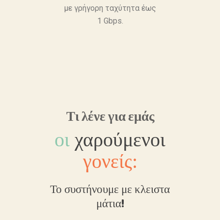
με γρήγορη ταχύτητα έως
1 Gbps.
Τι λένε για εμάς
οι
χαρούμενοι
γονείς:
γμένος
Το συστήνουμε με κλειστα
Η εξυ
υση!
μάτια!
τα