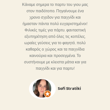
ος με
Κάναμε σημερα το παρτυ του γιου μας
ου τον
στον παιδότοπο. Πηγαίνουμε ένα
Βρήκαμ
άρτια
χρονο σχεδον για παιχνίδι και
το Ίντε
καθώς
ήμασταν πάντα πολύ ευχαριστημένοι!
τ
ική και
Φιλικές τιμές για πάρτυ, φανταστική
πεντακάθ
εξυπηρέτηση από όλες τις κοπέλες,
όλες τι
ά πολύ
ωραίες γεύσεις για το φαγητό, πολύ
παιδι
ργασία
καθαρός ο χώρος και τα παιχνίδια
από τα 
μας.Τόσο
καινούρια και προσεγμένα. Το
Η ο
οσωπικό
συστήνουμε με κλειστα μάτια και για
καταπλη
και
παιχνίδι και για παρτυ!
παιδιά 
τα,το
αλή
λογή των
Sofi Stratiki
ένο αλλά
αυτά που
τό και