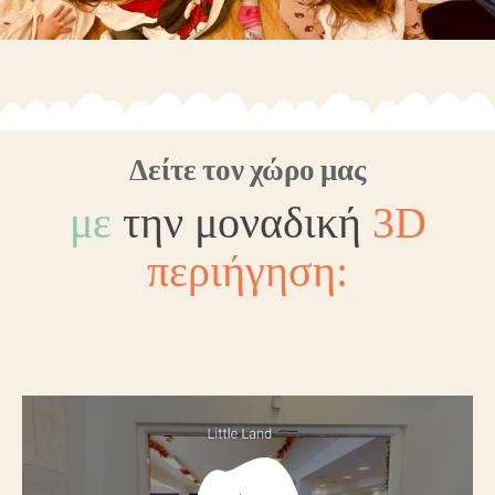
Δείτε τον χώρο μας
με
την
μοναδική
3D
περιήγηση: